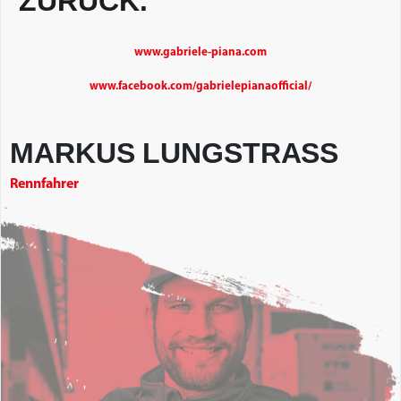
ZURÜCK.
“
www.gabriele-piana.com
www.facebook.com/gabrielepianaofficial/
MARKUS LUNGSTRASS
Rennfahrer