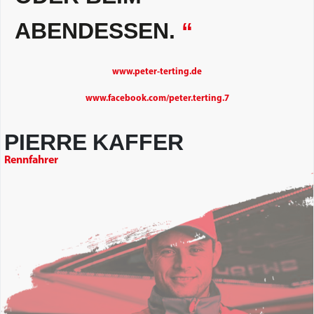
ABENDESSEN.
“
www.peter-terting.de
www.facebook.com/peter.terting.7
PIERRE KAFFER
Rennfahrer